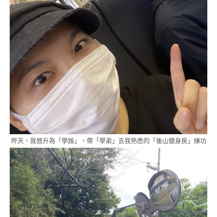
昨天，我晉升為「學姊」，帶「學弟」去我熟悉的「後山健身房」練功