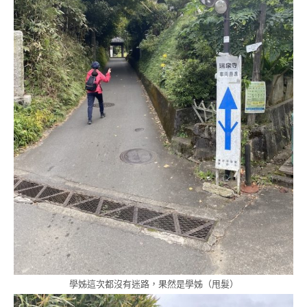
學姊這次都沒有迷路，果然是學姊（甩髮）