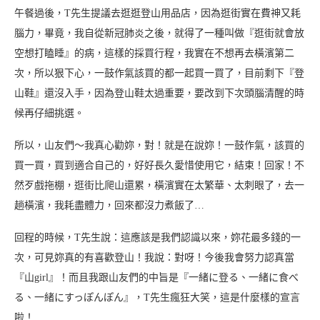
午餐過後，T先生提議去逛逛登山用品店，因為逛街實在費神又耗
腦力，畢竟，我自從新冠肺炎之後，就得了一種叫做『逛街就會放
空想打瞌睡』的病，這樣的採買行程，我實在不想再去橫濱第二
次，所以狠下心，一鼓作氣該買的都一起買一買了，目前剩下『登
山鞋』還沒入手，因為登山鞋太過重要，要改到下次頭腦清醒的時
候再仔細挑選。
所以，山友們～我真心勸妳，對！就是在說妳！一鼓作氣，該買的
買一買，買到適合自己的，好好長久愛惜使用它，結束！回家！不
然歹戲拖棚，逛街比爬山還累，橫濱實在太繁華、太刺眼了，去一
趟橫濱，我耗盡體力，回來都沒力煮飯了…
回程的時候，T先生說：這應該是我們認識以來，妳花最多錢的一
次，可見妳真的有喜歡登山！我說：對呀！今後我會努力認真當
『山girl』！而且我跟山友們的中旨是『一緒に登る、一緒に食べ
る、一緒にすっぽんぽん』，T先生瘋狂大笑，這是什麼樣的宣言
啦！