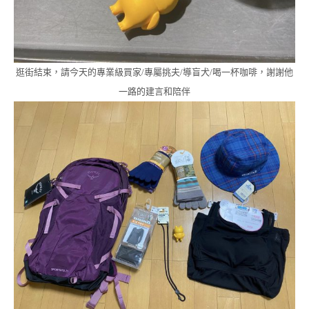
逛街結束，請今天的專業級買家/專屬挑夫/導盲犬/喝一杯咖啡，謝謝他
一路的建言和陪伴