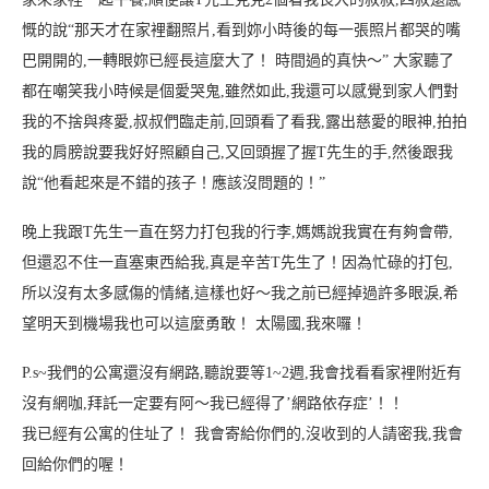
慨的說
“那天才在家裡翻照片,看到妳小時後的每一張照片都哭的嘴
巴開開的,一轉眼妳已經長這麼大了！ 時間過的真快～”
大家聽了
都在嘲笑我小時候是個愛哭鬼,雖然如此,我還可以感覺到家人們對
我的不捨與疼愛,叔叔們臨走前,回頭看了看我,露出慈愛的眼神,拍拍
我的肩膀說要我好好照顧自己,又回頭握了握T先生的手,然後跟我
說
“他看起來是不錯的孩子！應該沒問題的！”
晚上我跟T先生一直在努力打包我的行李,媽媽說我實在有夠會帶,
但還忍不住一直塞東西給我,真是辛苦T先生了！因為忙碌的打包,
所以沒有太多感傷的情緒,這樣也好～我之前已經掉過許多眼淚,希
望明天到機場我也可以這麼勇敢！
太陽國,我來囉！
P.s~我們的公寓還沒有網路,聽說要等1~2週
,我會找看看家裡附近有
沒有網咖,拜託一定要有阿～我已經得了’網路依存症’！！
我已經有公寓的住址了！ 我會寄給你們的,沒收到的人請密我,我會
回給你們的喔！