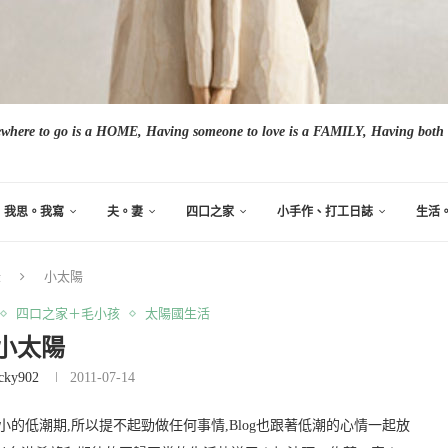
here to go is a HOME, Having someone to love is a FAMILY, Having both i
我思。我寫
夫。妻
四口之家
小手作、打工日誌
生活
錄
小太陽
四口之家＋毛小孩
太陽國生活
小太陽
cky902
2011-07-14
的低潮期,所以提不起勁做任何事情,Blog也跟著低潮的心情一起放