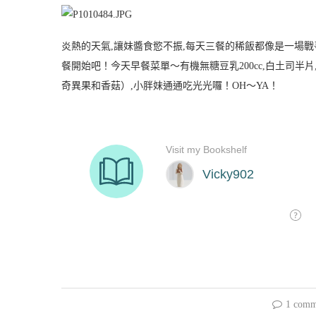
炎熱的天氣,讓妹醬食慾不振,每天三餐的稀飯都像是一場戰
餐開始吧！今天早餐菜單～有機無糖豆乳200cc,白土司半片,
奇異果和香菇）,小胖妹通通吃光光囉！OH～YA！
1 comm