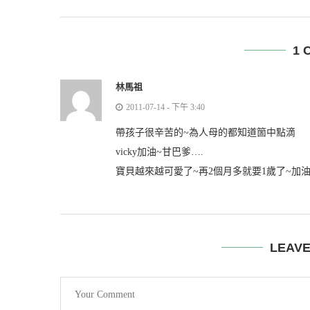
1 
林馬祖
2011-07-14 - 下午 3:40
帶孩子很辛苦的~為人母的都知道箇中點滴
vicky加油~甘巴爹….
寶貝越來越可愛了~再2個月多就要1歲了~加油
LEAV