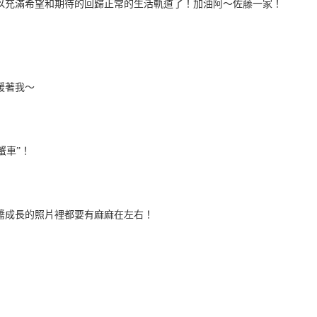
以充滿希望和期待的回歸正常的生活軌道了！加油阿～佐藤一家！
暖著我～
蟹車”！
醬成長的照片裡都要有麻麻在左右！