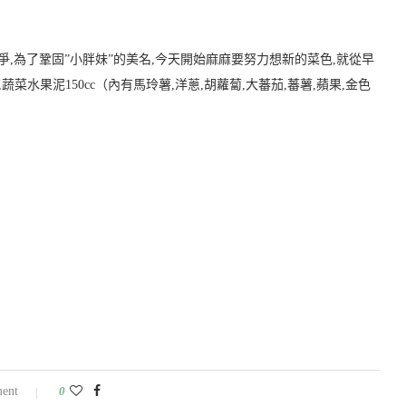
爭,為了鞏固”小胖妹”的美名,今天開始麻麻要努力想新的菜色,就從早
蔬菜水果泥150cc（內有馬玲薯,洋蔥,胡蘿蔔,大蕃茄,蕃薯,蘋果,金色
ent
0