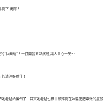
易倒下,衝阿！！
的“快樂扇”！一打開就五彩繽紛,讓人會心一笑～
步的清涼好夥伴！
把她老爸給撂倒了！其實她老爸也很甘願拜倒在妹醬肥肥嫩嫩的屁股