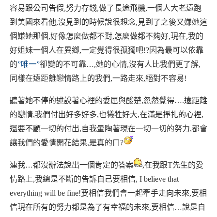
容易跟公司告假
,
努力存錢
,
做了長途飛機
,
一個人大老遠跑
到美國來看他
,
沒見到的時候說很想念
,
見到了之後又嫌她這
個嫌她那個
,
好像怎麼做都不對
,
怎麼做都不夠好
,
現在
,
我的
好姐妹一個人在異鄉
,
一定覺得很孤獨吧
!?
因為最可以依靠
的
”
唯一
”
卻變的不可靠
…
,她的心情
,
沒有人比我們更了解
,
同樣在遠距離戀情路上的我們
,
一路走來
,
絕對不容易
!
聽著她不停的述說著心裡的委屈與酸楚
,
忽然覺得
….
遠距離
的戀情
,
我們付出好多好多
,
也犧牲好大
,
在滿是掙扎的心裡,
還要不顧一切的付出,自我暈陶著現在一切一切的努力,都會
讓我們的愛情開花結果
,
是真的ㄇ
?
連我
…
都沒辦法說出一個肯定的答案
,
在我跟
T
先生的愛
情路上
,
我總是不斷的告訴自己要相信
, I believe that
everything will be fine!
要相信我們會一起牽手走向未來
,
要相
信現在所有的努力都是為了有幸福的未來
,
要相信
…
說是自