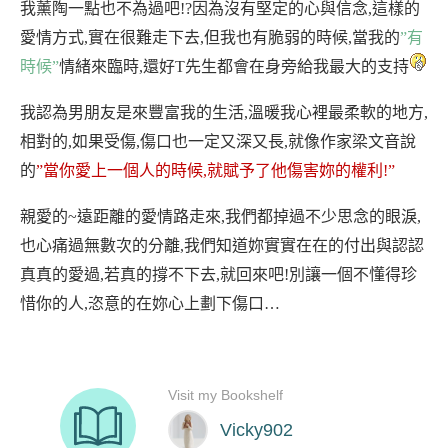
我薰陶一點也不為過吧
!?
因為沒有堅定的心與信念
,
這樣的
愛情方式
,
實在很難走下去
,
但我也有脆弱的時候
,
當我的
”
有
時候
”
情緒來臨時
,
還好
T
先生都會在身旁給我最大的支持
我認為男朋友是來豐富我的生活
,
溫暖我心裡最柔軟的地方
,
相對的
,
如果受傷
,
傷口也一定又深又長
,
就像作家梁文音說
的
”
當你愛上一個人的時候
,
就賦予了他傷害妳的權利
!”
親愛的
~
遠距離的愛情路走來
,
我們都掉過不少思念的眼淚
,
也心痛過無數次的分離
,
我們知道妳實實在在的付出與認認
真真的愛過
,
若真的撐不下去
,
就回來吧
!
別讓一個不懂得珍
惜你的人
,
恣意的在妳心上劃下傷口…