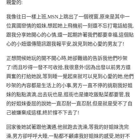
親愛的
:
我像往日一樣上班
,MSN
上跳出了一個視窗
,
原來是其中一
位異國戀情的姐妹
,
想起她上飛機前一刻還不忘打電話給我
,
跟我分享她開心的心情
,
還一起期許著我們都要幸福
,
這個貼
心的小妞還傳簡訊跟我報平安
,
說見到她心愛的男友了
!
正想問候她玩的開不開心時
,
她卻難過的告訴我他們吵架
了
!
而且吵得一發不可收拾
,
我很意外
!
因為出發以前男方還
興奮的打給她說
,
等到睡一覺起來就可以見到心愛的她
,
他們
吵架的內容都是生活上的小事
,
男方一直不停的挑剔我好姐
妹的點點滴滴
,
出去玩也是
,
逛街也是連吃飯點菜都要管
,
我
的好姐妹委屈的說她一直忍耐一直忍耐
,
但是就是受不了自
己被嫌棄成這樣
,
終於撐不下去了
!
回家後她試著跟他溝通
,
他就跑去洗澡
,
等我的好姐妹洗完
澡
,
男方卻呼呼大睡
,
一點都不顧慮我好姐妹的感受
,
她好不