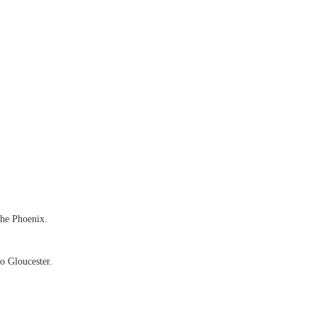
he Phoenix.
o Gloucester.