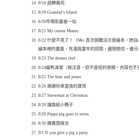
8/18 迴轉壽司
8/19 Grandad’s Island.
8/20市場街最後一站
8/21 My cousin Momo.
8/22 什麼不見了！（Mei 首次挑戰沒注音繪本
繪本裡的畫面，充滿我童年的回憶，邊陪她唸，邊分
8/23 The donuts chef.
8/24貓熊澡堂（無注音，但不是唸的很順，內容也不
8/25 The bear and piano.
8/26 謝謝你來當我的寶貝
8/27 Snowman at Christmas.
8/28 讓路給小鴨子
8/29 Peppa pig goes to swim.
8/30 媽媽買綠豆
9/1 If you give a pig a party.