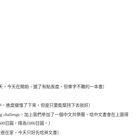
之後，休息了好幾天，今天在開始，選了有點長度，但單字不難的一本書）
懶中，進度緩慢了下來，但是只要能堅持下去就好）
eading challenge，加上我們參加了一個中文共學團，唸中文書會在上面得
由1500日圓，降為1000日圓。）
外出中，只有爸爸在家，今天只好先唸英文書）