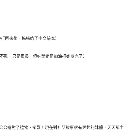
小旅行回來後，搞錯唸了中文繪本）
長的一本書，單字不難，只是很長，但妹醬還是加油把她唸完了）
聖誕老公公選對了禮物，撥髮！現在對神話故事很有興趣的妹醬，天天都主