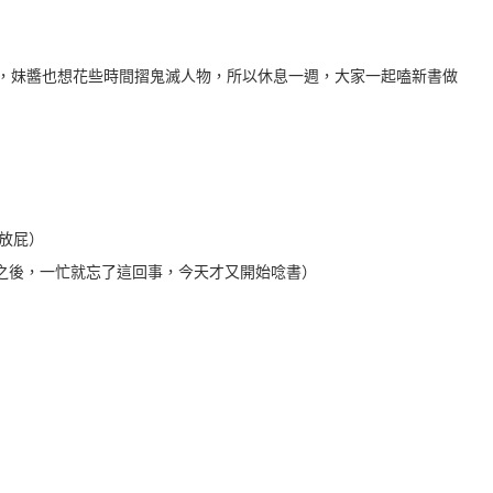
新書，妹醬也想花些時間摺鬼滅人物，所以休息一週，大家一起嗑新書做
本放屁）
hoes.（新瀉玩回來之後，一忙就忘了這回事，今天才又開始唸書）