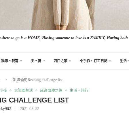
here to go is a HOME, Having someone to love is a FAMILY, Having both i
我思。我寫
夫。妻
四口之家
小手作、打工日誌
生活
錄
姐妹倆的Reading challenge list
小孩
太陽國生活
成為母親之後
生活。旅行
 CHALLENGE LIST
cky902
2021-03-22
。