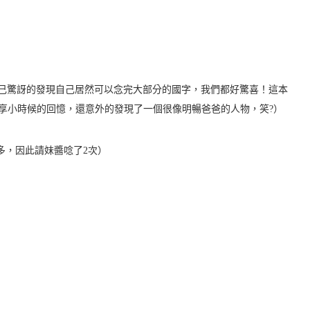
，她自己驚訝的發現自己居然可以念完大部分的國字，我們都好驚喜！這本
享小時候的回憶，還意外的發現了一個很像明暢爸爸的人物，笑?）
多，因此請妹醬唸了2次）