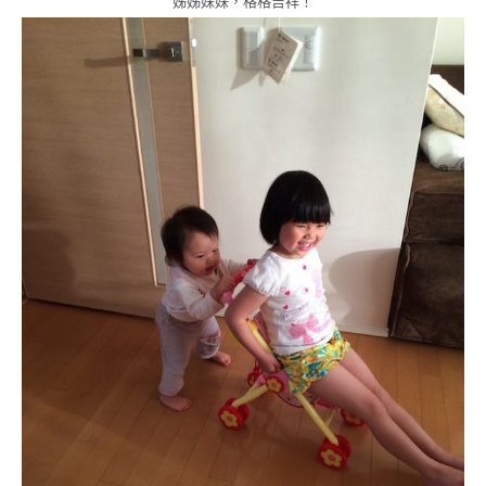
姊姊妹妹，格格吉祥！