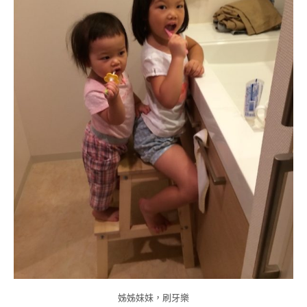
姊姊妹妹，刷牙樂