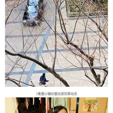
2隻膽小雞壯膽出發到車站去