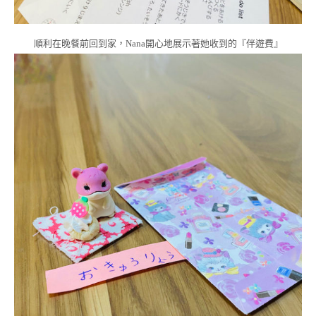
順利在晚餐前回到家，Nana開心地展示著她收到的『伴遊費』