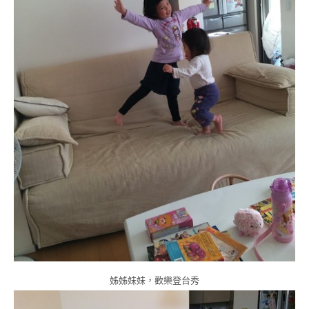
姊姊妹妹，歡樂登台秀