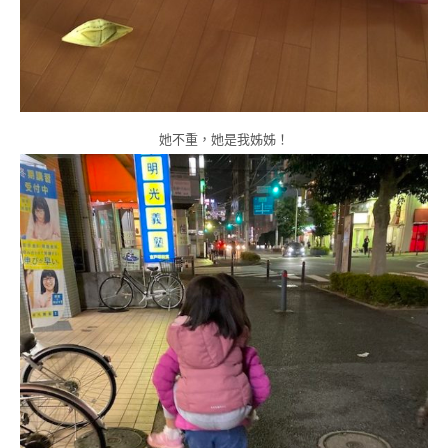
她不重，她是我姊姊！