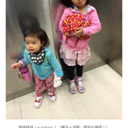
姊姊妹妹，so fashion ！（襪子＋涼鞋，時尚尖端呀！）