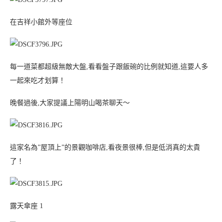
在吉祥小館外等座位
每一道菜都超級無敵大盤,看看盤子跟飯碗的比例就知道,這要人多
一起來吃才划算！
晚餐過後,大家提議上陽明山喝茶聊天～
這家名為”屋頂上”的景觀咖啡店,看夜景很棒,但是低消真的太貴
了！
露天傘座 1