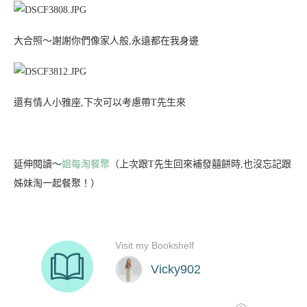
大合照～謝謝你們像家人般,永遠都在我身邊
還有情人小雅座,下次可以考慮帶T先生來
延伸閱讀～
姐每淘餐聚
（上次跟T先生回來補發囍餅時,也沒忘記跟
姊妹淘一起餐聚！）