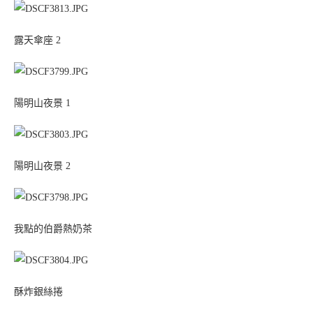
露天傘座 2
陽明山夜景 1
陽明山夜景 2
我點的伯爵熱奶茶
酥炸銀絲捲