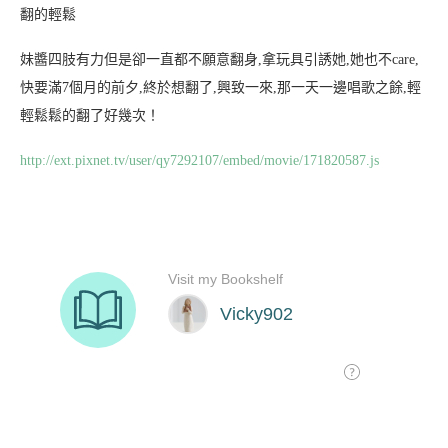
翻的輕鬆
妹醬四肢有力但是卻一直都不願意翻身,拿玩具引誘她,她也不care,
快要滿7個月的前夕,終於想翻了,興致一來,那一天一邊唱歌之餘,輕
輕鬆鬆的翻了好幾次！
http://ext.pixnet.tv/user/qy7292107/embed/movie/171820587.js