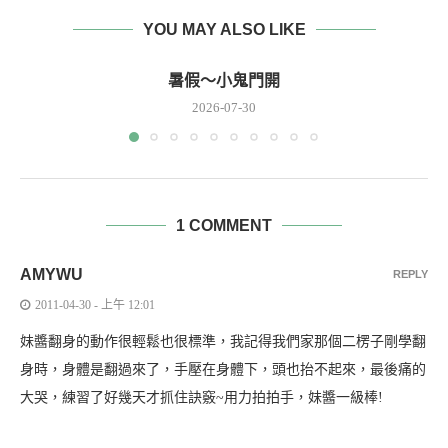
YOU MAY ALSO LIKE
暑假～小鬼門開
2026-07-30
1 COMMENT
AMYWU
REPLY
2011-04-30 - 上午 12:01
妹醬翻身的動作很輕鬆也很標準，我記得我們家那個二楞子剛學翻
身時，身體是翻過來了，手壓在身體下，頭也抬不起來，最後痛的
大哭，練習了好幾天才抓住訣竅~用力拍拍手，妹醬一級棒!