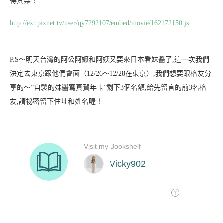
得其樂！
http://ext.pixnet.tv/user/qy7292107/embed/movie/162172150.js
P.S～明天台灣的阿公阿嬤和阿姨又要來日本看妹醬了,這一次我們
決定去東京跟他們會面（12/26～12/28在東京）,我們想要跟格友分
享的～”自製的妹醬寫真賀年卡”剩下3個名額,給先留言的前3名格
友,請祕密留下住址和姓名喔！