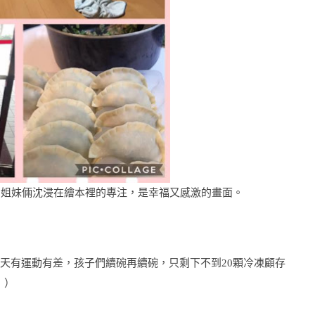
na聽，姐妹倆沈浸在繪本裡的專注
，是幸福又感激的畫面。
今天
有運動有差，孩子們續碗再續碗，只剩下不到20顆冷凍顧
存
！）