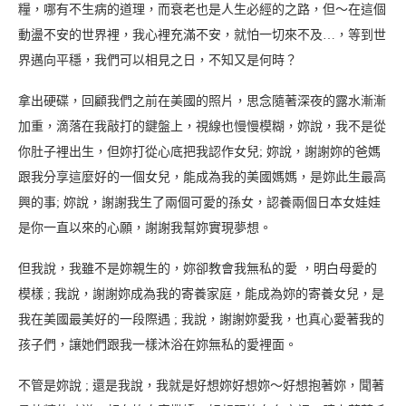
糧，哪有不生病的道理，而衰老也是人生必經的之路，但～在這個
動盪不安的世界裡，我心裡充滿不安，就怕一切來不及…，等到世
界邁向平穩，我們可以相見之日，不知又是何時？
拿出硬碟，回顧我們之前在美國的照片，思念隨著深夜的露水漸漸
加重，滴落在我敲打的鍵盤上，視線也慢慢模糊，妳說，我不是從
你肚子裡出生，但妳打從心底把我認作女兒; 妳說，謝謝妳的爸媽
跟我分享這麼好的一個女兒，能成為我的美國媽媽，是妳此生最高
興的事; 妳說，謝謝我生了兩個可愛的孫女，認養兩個日本女娃娃
是你一直以來的心願，謝謝我幫妳實現夢想。
但我說，我雖不是妳親生的，妳卻教會我無私的愛 ，明白母愛的
模樣 ; 我說，謝謝妳成為我的寄養家庭，能成為妳的寄養女兒，是
我在美國最美好的一段際遇 ; 我說，謝謝妳愛我，也真心愛著我的
孩子們，讓她們跟我一樣沐浴在妳無私的愛裡面。
不管是妳說 ; 還是我說，我就是好想妳好想妳～好想抱著妳，聞著