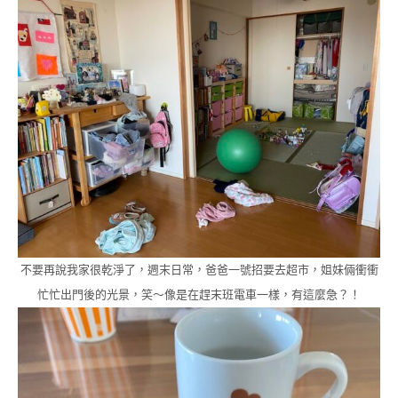
不要再說我家很乾淨了，週末日常，爸爸一號招要去超市，姐妹倆衝衝
忙忙出門後的光景，笑～像是在趕末班電車一樣，有這麼急？！