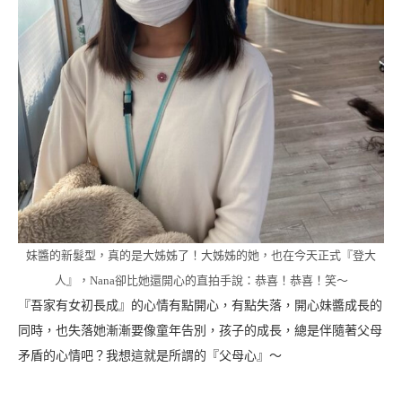
妹醬的新髮型，真的是大姊姊了！大姊姊的她，也在今天正式『登大
人』，Nana卻比她還開心的直拍手說：恭喜！恭喜！笑～
『吾家有女初長成』的心情有點開心，有點失落，開心妹醬成長的
同時，也失落她漸漸要像童年告別，孩子的成長，總是伴隨著父母
矛盾的心情吧？我想這就是所謂的『父母心』～