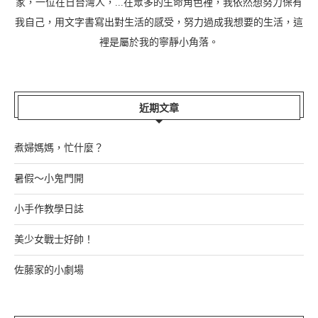
家，一位在日台灣人，...在眾多的生命角色裡，我依然想努力保有
我自己，用文字書寫出對生活的感受，努力過成我想要的生活，這
裡是屬於我的寧靜小角落。
近期文章
煮婦媽媽，忙什麼？
暑假～小鬼門開
小手作教學日誌
美少女戰士好帥！
佐藤家的小劇場