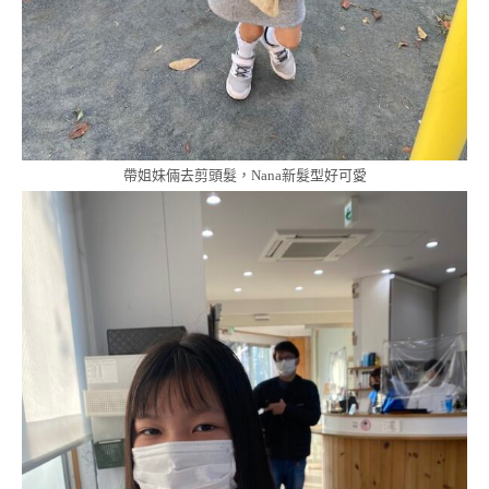
帶姐妹倆去剪頭髮，Nana新髮型好可愛