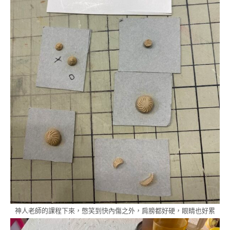
神人老師的課程下來，憋笑到快內傷之外，肩膀都好硬，眼睛也好累