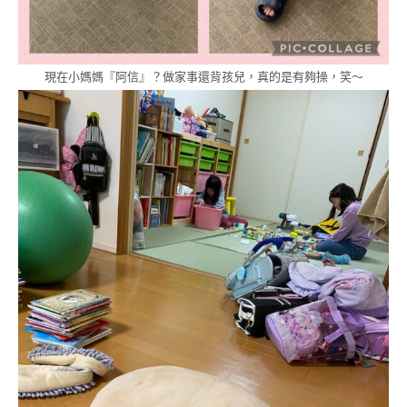
現在小媽媽『阿信』？做家事還背孩兒，真的是有夠操，笑～