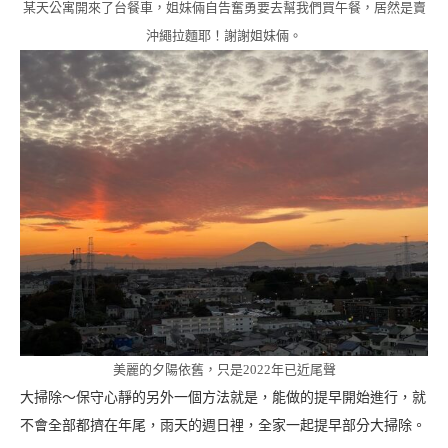
某天公寓開來了台餐車，姐妹倆自告奮勇要去幫我們買午餐，居然是賣
沖繩拉麵耶！謝謝姐妹倆。
美麗的夕陽依舊，只是2022年已近尾聲
大掃除～保守心靜的另外一個方法就是，能做的提早開始進行，就
不會全部都擠在年尾，雨天的週日裡，全家一起提早部分大掃除。