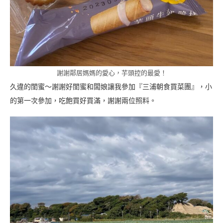
謝謝鄰居媽媽的愛心，芋頭控的最愛！
久違的閨蜜～謝謝好閨蜜和闆娘讓我參加『三浦朝食買菜團』，小
的第一次參加，吃飽買好買滿，謝謝兩位照料。