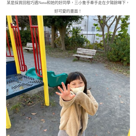
某是採買回程巧遇Nana和她的好同學，三小隻手牽手走在夕陽餘暉下，
好可愛的畫面！