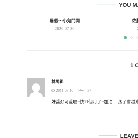
YOU M
暑假～小鬼門開
佐
2026-07-30
1 
林馬祖
2011-08-10 - 下午 4:37
妹醬好可愛喔~快11個月了~加油….孩子會越
LEAV