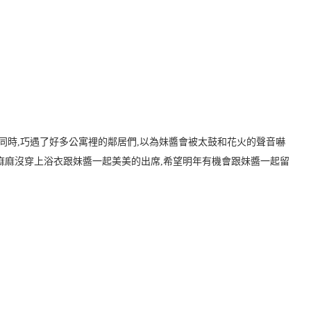
同時,巧遇了好多公寓裡的鄰居們,以為妹醬會被太鼓和花火的聲音嚇
麻麻沒穿上浴衣跟妹醬一起美美的出席,希望明年有機會跟妹醬一起留