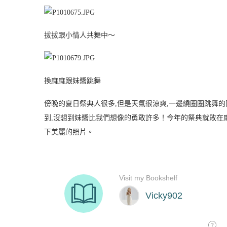
拔拔跟小情人共舞中～
換麻麻跟妹醬跳舞
傍晚的夏日祭典人很多,但是天氣很涼爽,一邊繞圈圈跳舞的
到,沒想到妹醬比我們想像的勇敢許多！今年的祭典就敗在
下美麗的照片。