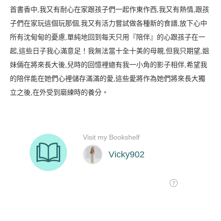
首書香中,我又有耐心在家跟孩子們一起作東作西,我又有熱情,跟孩
子們在家玩這個玩那個,我又有活力嘗試做各種新的食譜,放下心中
所有沈甸甸的憂慮,單純地回到每天只用『陪伴』的心跟孩子在一
起,這些日子我心滿意足！我無法當十全十美的母親,但我只期望,姐
妹倆在將來長大後,兒時的回憶裡總有我一小角的影子相伴,希望我
的陪伴能在她們心裡儲存滿滿的愛,這些愛將作為她們將來長大獨
立之後,在外受到磨練時的養分。