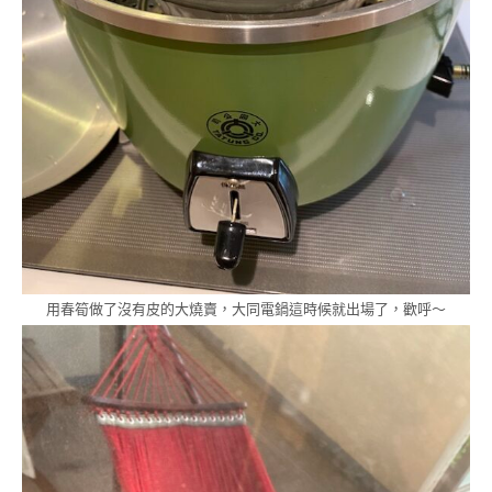
用春筍做了沒有皮的大燒賣，大同電鍋這時候就出場了，歡呼～