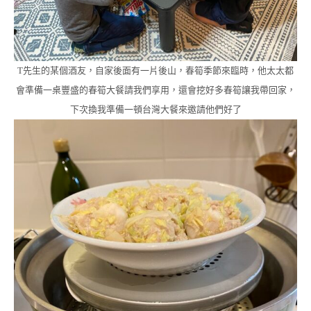
T先生的某個酒友，自家後面有一片後山，春筍季節來臨時，他太太都
會準備一桌豐盛的春筍大餐請我們享用，還會挖好多春筍讓我帶回家，
下次換我準備一頓台灣大餐來邀請他們好了