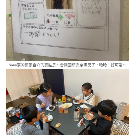
Nana寫的這張自介的亮點是～台灣國旗完全畫反了，哈哈！好可愛～