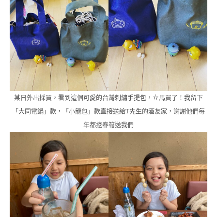
某日外出採買，看到這個可愛的台灣刺繡手提包，立馬買了！我留下
「大同電鍋」款，「小籠包」款直接送給T先生的酒友家，謝謝他們每
年都挖春筍送我們