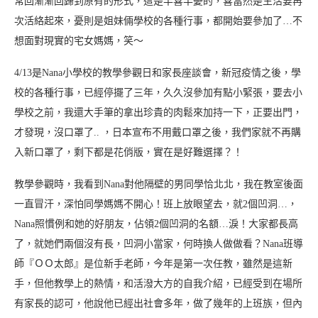
常回漸漸回歸到原有的形式，這是半喜半憂的，喜當然是生活要再
次活絡起來，憂則是姐妹倆學校的各種行事，都開始要參加了…不
想面對現實的宅女媽媽，笑～
4/13是Nana小學校的教學參觀日和家長座談會，新冠疫情之後，學
校的各種行事，已經停擺了三年，久久沒參加有點小緊張，要去小
學校之前，我還大手筆的拿出珍貴的肉鬆來加持一下，正要出門，
才發現，沒口罩了.. ，日本宣布不用戴口罩之後，我們家就不再購
入新口罩了，剩下都是花俏版，實在是好難選擇？！
教學參觀時，我看到Nana對他隔壁的男同學恰北北，我在教室後面
一直冒汗，深怕同學媽媽不開心！班上放眼望去，就2個凹洞…，
Nana照慣例和她的好朋友，佔領2個凹洞的名額…淚！大家都長高
了，就她們兩個沒有長，凹洞小當家，何時換人做做看？Nana班導
師『ＯＯ太郎』是位新手老師，今年是第一次任教，雖然是這新
手，但他教學上的熱情，和活潑大方的自我介紹，已經受到在場所
有家長的認可，他說他已經出社會多年，做了幾年的上班族，但內