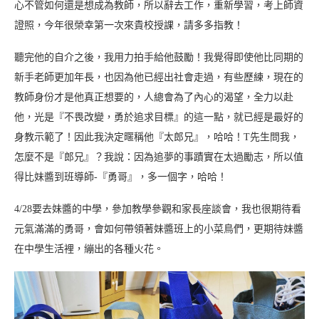
心不管如何還是想成為教師，所以辭去工作，重新學習，考上師資
證照，今年很榮幸第一次來貴校授課，請多多指教！
聽完他的自介之後，我用力拍手給他鼓勵！我覺得即使他比同期的
新手老師更加年長，也因為他已經出社會走過，有些歷練，現在的
教師身份才是他真正想要的，人總會為了內心的渴望，全力以赴
他，光是『不畏改變，勇於追求目標』的這一點，就已經是最好的
身教示範了！因此我決定暱稱他『太郎兄』，哈哈！T先生問我，
怎麼不是『郎兄』？我說：因為追夢的事蹟實在太過勵志，所以值
得比妹醬到班導師-『勇哥』，多一個字，哈哈！
4/28要去妹醬的中學，參加教學參觀和家長座談會，我也很期待看
元氣滿滿的勇哥，會如何帶領著妹醬班上的小菜鳥們，更期待妹醬
在中學生活裡，繃出的各種火花。