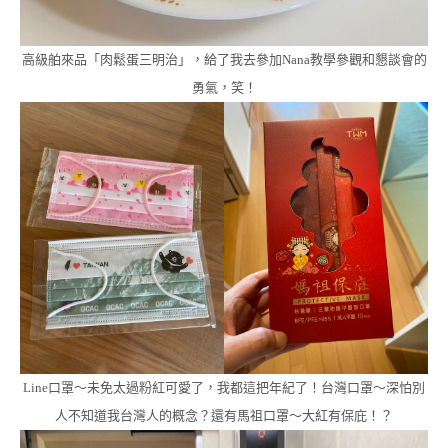
高級舶來品「肉鬆蛋三明治」，給了我去參加Nana教學參觀和懇談會的
勇氣，笑！
Line口罩～未免太過粉紅可愛了，我都這把年紀了！台灣口罩～深怕別
人不知道我台灣人的概念？還有馬祖口罩～大紅有保庇！？