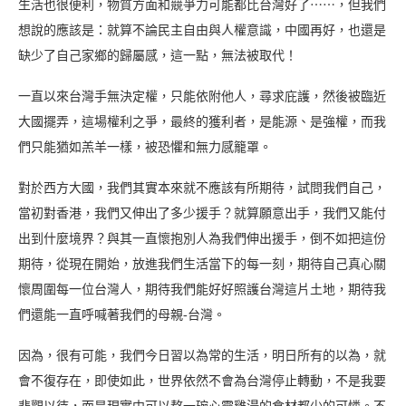
生活也很便利，物質方面和競爭力可能都比台灣好了⋯⋯，但我們
想說的應該是：就算不論民主自由與人權意識，中國再好，也還是
缺少了自己家鄉的歸屬感，這一點，無法被取代！
一直以來台灣手無決定權，只能依附他人，尋求庇護，然後被臨近
大國擺弄，這場權利之爭，最終的獲利者，是能源、是強權，而我
們只能猶如羔羊一樣，被恐懼和無力感籠罩。
對於西方大國，我們其實本來就不應該有所期待，試問我們自己，
當初對香港，我們又伸出了多少援手？就算願意出手，我們又能付
出到什麼境界？與其一直懷抱別人為我們伸出援手，倒不如把這份
期待，從現在開始，放進我們生活當下的每一刻，期待自己真心關
懷周圍每一位台灣人，期待我們能好好照護台灣這片土地，期待我
們還能一直呼喊著我們的母親-台灣。
因為，很有可能，我們今日習以為常的生活，明日所有的以為，就
會不復存在，即使如此，世界依然不會為台灣停止轉動，不是我要