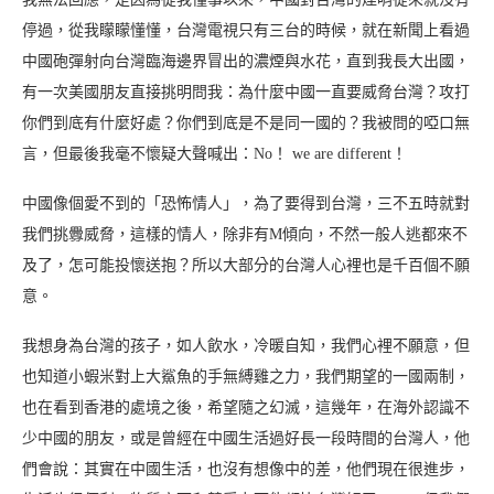
停過，從我矇矇懂懂，台灣電視只有三台的時候，就在新聞上看過
中國砲彈射向台灣臨海邊界冒出的濃煙與水花，直到我長大出國，
有一次美國朋友直接挑明問我：為什麼中國一直要威脅台灣？攻打
你們到底有什麼好處？你們到底是不是同一國的？我被問的啞口無
言，但最後我毫不懷疑大聲喊出：No！ we are different！
中國像個愛不到的「恐怖情人」，為了要得到台灣，三不五時就對
我們挑釁威脅，這樣的情人，除非有M傾向，不然一般人逃都來不
及了，怎可能投懷送抱？所以大部分的台灣人心裡也是千百個不願
意。
我想身為台灣的孩子，如人飲水，冷暖自知，我們心裡不願意，但
也知道小蝦米對上大鯊魚的手無縛雞之力，我們期望的一國兩制，
也在看到香港的處境之後，希望隨之幻滅，這幾年，在海外認識不
少中國的朋友，或是曾經在中國生活過好長一段時間的台灣人，他
們會說：其實在中國生活，也沒有想像中的差，他們現在很進步，