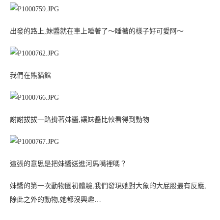
出發的路上,妹醬就在車上睡著了～睡著的樣子好可愛阿～
我們在熊貓館
謝謝拔拔一路揹著妹醬,讓妹醬比較看得到動物
這張的意思是把妹醬送進河馬嘴裡嗎？
妹醬的第一次動物園初體驗,我們發現她對大象的大屁股最有反應,
除此之外的動物,她都沒興趣…