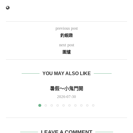
previous post
釣蝦趣
next post
圍爐
YOU MAY ALSO LIKE
暑假～小鬼門開
2026-07-30
LEAVE A COMMENT