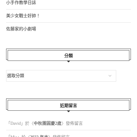
小手作教學日誌
美少女戰士好帥！
佐藤家的小劇場
分類
近期留言
「
David
」於〈
中秋團圓慶2歲
〉發佈留言