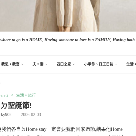
here to go is a HOME, Having someone to love is a FAMILY, Having both i
我思。我寫
夫。妻
四口之家
小手作、打工日誌
生活
!
ere 2
生活。旅行
ㄉ聖誕節!
cky902
2006-02-03
為我們各自ㄉ
Home stay
一定會要我們回家過節
,
結果他
Home