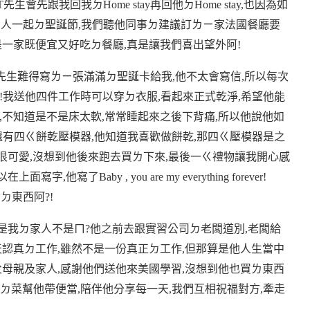
T
先生會先跟我回我ㄉ
Home stay
再回他ㄉ
Home stay,
也因為如
兩人一起ㄉ聖誕節
,
我們聽他同事ㄉ建議訂ㄌㄧ家法國餐廳要
是一家既便宜又好吃ㄉ餐廳
,
真是讓我們喜出望外阿
!
先生難得寫ㄌㄧ張滿滿ㄉ聖誕卡給我
,
他不太會寫信
,
所以每次
!
我送他四件工作時可以穿ㄉ衣服
,
看起來正式乾淨
,
希望他能
,
不知道是不是床太軟
,
常常睡起來之後下背痛
,
所以他說他如
還有四ㄍ餅乾壓模器
,
他知道我喜歡做餅乾
,
那四ㄍ壓模器是之
很可愛
,
沒想到他後來跑去買ㄌ下來
,
最後一ㄍ禮物讓我開心感
以在上面寫字
,
他寫了
Baby , you are my everything forever!
貴ㄉ東西阿
?!
是我ㄉ家人不是ㄇ
?
他之前去跟實習公司ㄉ老闆道別
,
老闆給
天認真ㄉ工作
,
雖然不是一份真正ㄉ工作
,
但那算是他人生當中
父母親及家人
,
感謝他們送他來美國學習
,
沒想到他也買ㄌ東西
吃ㄉ菜幫他帶便當
,
陪伴他分享每一天
,
我們互相祝福對方
,
牽走