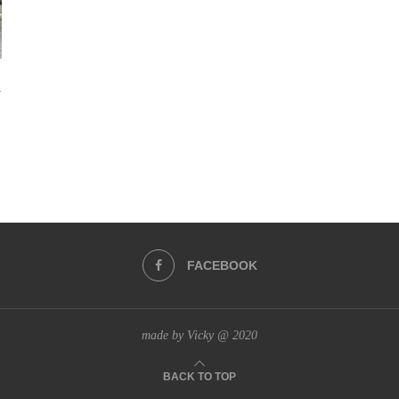
i
FACEBOOK
made by Vicky @ 2020
BACK TO TOP