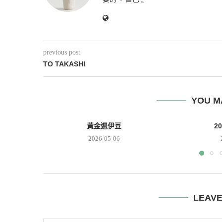
previous post
TO TAKASHI
YOU M
黃金週伊豆
2
2026-05-06
LEAV