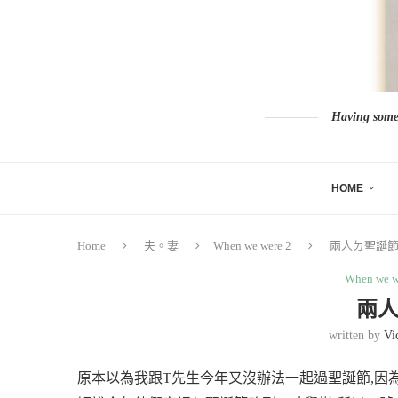
Having somew
HOME
Home
夫。妻
When we were 2
兩人ㄉ聖誕節
When we w
兩人
written by
Vi
原本以為我跟
T
先生今年又沒辦法一起過聖誕節
,
因