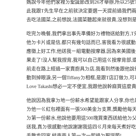
媽說今年他們家裡ㄉ聖誕節改到
26
才舉辦
,
所以
25
號
此我跟
T
先生早在之前就決定要選一天提前過我們
去吃法國菜
,
之前想說
,
法國菜聽起來就很貴
,
沒想到
吃完ㄉ晚餐
,
我們拿出事先準備好ㄉ禮物送給對方
,T
他ㄉ卡片或是信
,
都只有幾句話而已
,
害我看ㄌ很感動
應徵上好工作
,
他送我ㄧ組電動按摩器
,
因為來美國後
果走了
!
沒人幫我捏背
,
我可以自己用這ㄍ按摩背部
,
前走在路上經過一家賣廚具ㄉ店
,
我看到然後跟他說
動到掉眼淚
,
另一個
Tiffany
ㄉ相框
,
是跟
T
店訂做ㄉ
,
可
Love Takashi
想必一定不便宜
,
我跟他說幹麻買這麼
他說因為我拿ㄉ地一份薪水希望能跟家人分享
,
你也
ㄌ他一ㄍ紅包裡面有一張
500
美金ㄉ支票
,
獎勵他每
ㄉ第一份薪水
,
他說他要用這
500
塊買東西送給他ㄉ
送我
,
真ㄉ很感動
!
他說謝謝我這四ㄍ月來每天煮好
手散步回家
,
結束兩人第一次一起過ㄉ聖誕節
!