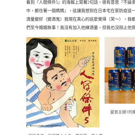
看到『人間條件5』的海報上寫著2句話，很有意思『不論
中，都住著一個媽媽』，這讓我想到在日本宅在家防疫這
酒量變好（變酒鬼）我現在真心的這麼覺得（笑～），我都惦
們至今婚姻無事！我沒有加入他練酒量，但我也沒阻止他
愛買主婦T的