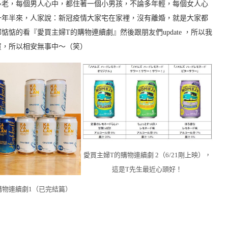
多老，每個男人心中，都住著一個小男孩，不論多年輕，每個女人心
一年半來，人家說：新冠疫情大家宅在家裡，沒有離婚，就是大家都
惦的看『愛買主婦T的購物連續劇』然後跟朋友們update ，所以我
買，所以相安無事中～（笑）
愛買主婦T的購物連續劇 2（6/21剛上映），
這是T先生最近心頭好！
購物連續劇1（已完結篇）