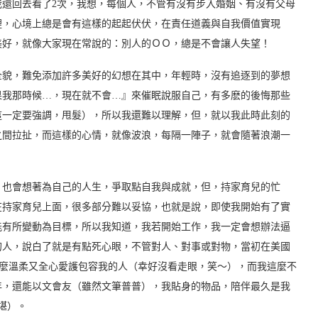
還回去看了2次，我想，每個人，不管有沒有步入婚姻、有沒有父母
裡，心境上總是會有這樣的起起伏伏，在責任道義與自我價值實現
美好，就像大家現在常說的：別人的ＯＯ，總是不會讓人失望！
全貌，難免添加許多美好的幻想在其中，年輕時，沒有追逐到的夢想
果我那時候…，現在就不會…』來催眠說服自己，有多麽的後悔那些
這一定要強調，甩髮），所以我還難以理解，但，就以我此時此刻的
之間拉扯，而這樣的心情，就像波浪，每隔一陣子，就會隨著浪潮一
，也會想著為自己的人生，爭取點自我與成就，但，持家育兒的忙
在持家育兒上面，很多部分難以妥協，也就是說，即使我開始有了實
能有所變動為目標，所以我知道，我若開始工作，我一定會想辦法逼
的人，說白了就是有點死心眼，不管對人、對事或對物，當初在美國
這麼溫柔又全心愛護包容我的人（幸好沒看走眼，笑～），而我這麼不
年，還能以文會友（雖然文筆普普），我貼身的物品，陪伴最久是我
堪）。