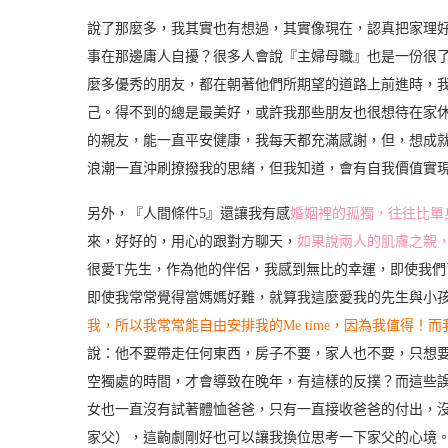
說了那麼多，我其實也有想過，其實像現在，認真把家理
事在那邊庸人自擾？很多人會說『主婦母職』也是一份很
麼多優秀的朋友，都在朝著他們所期望的道路上前進時，
己。得不到的總是最美好，或許我那些朋友也很想待在家
的親友，能一直平安健康，我每天都充滿感謝，但，想成
浪潮一直沖刷撩撥我的思緒，但我知道，會有自我價值實
另外，『人間條件5』還讓我有感
婚姻裡的孤獨，往往比單
來，好好的，用心的跟對方聊天，
如果說兩人的肌膚之親
很愛T先生，作為他的伴侶，我感到無比的幸運，即使我們
即使我常常覺得當媽媽好難，就算我這麼愛我的先生與小
我，所以我常常能自由安排我的Me time，因為我值得
說：他不要帶走任何東西，房子不要，家人也不要，只想
空獨處的時間，才會導致在晚年，有這樣的反撲？而這些
女也一直沒有試著體恤爸爸，只有一直接收爸爸的付出，
家父），這齣劇剛好也可以讓我換位思考一下家父的心境