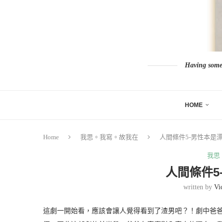
Having somew
HOME
Home
我思。我寫。故我在
人間條件5-男性本是
我思
人間條件5
written by
Vi
這劇一開始看，應該會讓人覺得看到了渣男吧？！劇中爸