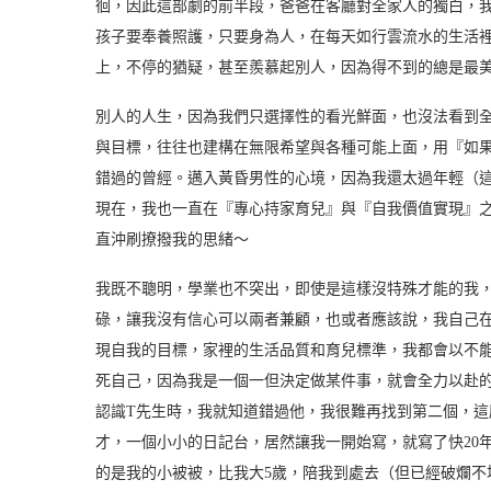
徊，因此這部劇的前半段，爸爸在客廳對全家人的獨白，我
孩子要奉養照護，只要身為人，在每天如行雲流水的生活
上，不停的猶疑，甚至羨慕起別人，因為得不到的總是最
別人的人生，因為我們只選擇性的看光鮮面，也沒法看到
與目標，往往也建構在無限希望與各種可能上面，用『如
錯過的曾經。邁入黃昏男性的心境，因為我還太過年輕（
現在，我也一直在『專心持家育兒』與『自我價值實現』
直沖刷撩撥我的思緒～
我既不聰明，學業也不突出，即使是這樣沒特殊才能的我
碌，讓我沒有信心可以兩者兼顧，也或者應該說，我自己
現自我的目標，家裡的生活品質和育兒標準，我都會以不
死自己，因為我是一個一但決定做某件事，就會全力以赴
認識T先生時，我就知道錯過他，我很難再找到第二個，
才，一個小小的日記台，居然讓我一開始寫，就寫了快20
的是我的小被被，比我大5歲，陪我到處去（但已經破爛不