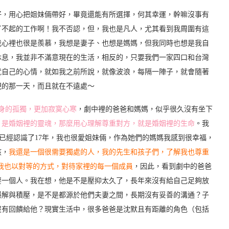
好，用心把姐妹倆帶好，畢竟還能有所選擇，何其幸運，幹嘛沒事有
了不起的工作啊！我不否認，但，我也是凡人，尤其看到我周圍有這
我心裡也很是羨慕，我想是妻子、也想是媽媽，但我同時也想是我自
休息，我並非不滿意現在的生活，相反的，只要我們一家四口和台灣
就自己的心情，就如我之前所說，就像波浪，每隔一陣子，就會隨著
現的那一天，而且就在不遠處～
身的孤獨，更加寂寞心寒
，劇中裡的爸爸和媽媽，似乎很久沒有坐下
，是婚姻裡的靈魂，那麼用心理解尊重對方，就是婚姻裡的生命
。我
已經認識了17年，我也很愛姐妹倆，作為她們的媽媽我感到很幸福，
孩，
我還是一個很需要獨處的人，我的先生和孩子們，了解我也尊重
！而我也以對等的方式，對待家裡的每一個成員
，因此，看到劇中的爸爸
要一個人。我在想，他是不是壓抑太久了，長年來沒有給自己足夠放
誤解與積壓，是不是都源於他們夫妻之間，長期沒有妥善的溝通？子
沒有回饋給他？現實生活中，很多爸爸是沈默且有距離的角色（包括
。