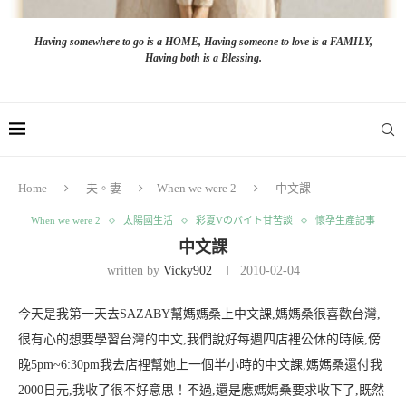
Having somewhere to go is a HOME, Having someone to love is a FAMILY,
Having both is a Blessing.
Home
夫。妻
When we were 2
中文課
When we were 2
太陽國生活
彩夏Vのバイト甘苦談
懷孕生產記事
中文課
written by
Vicky902
2010-02-04
今天是我第一天去SAZABY幫媽媽桑上中文課,媽媽桑很喜歡台灣,
很有心的想要學習台灣的中文,我們說好每週四店裡公休的時候,傍
晚5pm~6:30pm我去店裡幫她上一個半小時的中文課,媽媽桑還付我
2000日元,我收了很不好意思！不過,還是應媽媽桑要求收下了,既然