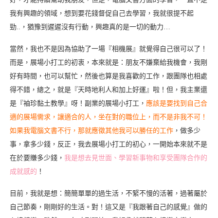
我有興趣的領域，想到要花錢督促自己去學習，我就很提不起
勁..，猶豫到遲遲沒有行動，興趣真的是一切的動力…
當然，我也不是因為協助了一場『相機展』就覺得自己很可以了！
而是，展場小打工的初衷，本來就是：朋友不嫌棄給我機會，我剛
好有時間，也可以幫忙，然後也算是我喜歡的工作，跟團隊也相處
得不錯，總之，就是『天時地利人和加上好運』啦！但，我主業還
是『袖珍黏土教學』呀！副業的展場小打工，
應該是要找到自己合
適的展場需求，讓適合的人，坐在對的職位上，而不是非我不可！
如果我電腦文書不行，那就應徵其他我可以勝任的工作
，做多少
事，拿多少錢，反正，我去展場小打工的初心，一開始本來就不是
在於要賺多少錢，
我是想去見世面、學習新事物和享受團隊合作的
成就感的
！
目前，我就是想：簡簡單單的過生活，不緊不慢的活著，過著屬於
自己節奏，剛剛好的生活。對！這又是『我跟著自己的感覺』做的