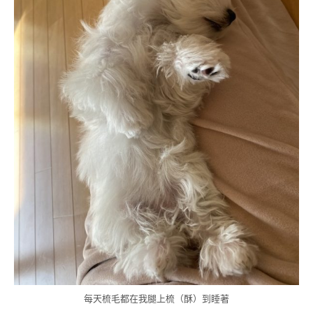
每天梳毛都在我腿上梳（酥）到睡著