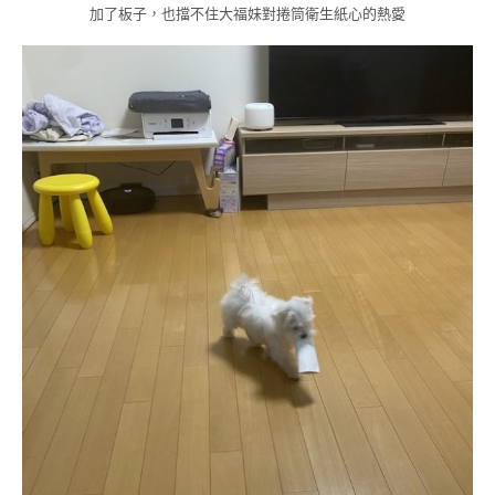
加了板子，也擋不住大福妹對捲筒衛生紙心的熱愛