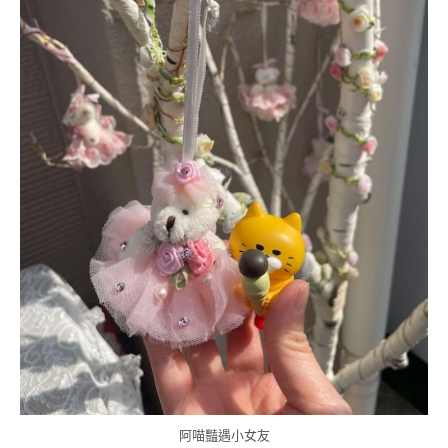
阿喵豔遇小女友