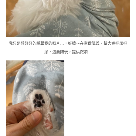
我只是想好好的編輯我的照片…，好擠～在家做講義、幫大福把屎把
尿，還要陪玩，提供撒嬌…