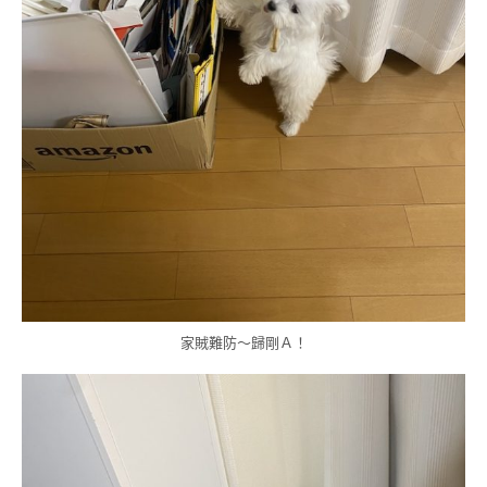
家賊難防～歸剛Ａ！