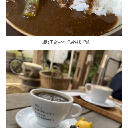
一起吃了會Woof~的辣辣咖哩飯