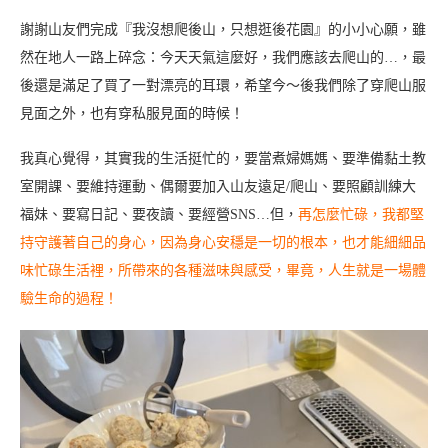
謝謝山友們完成『我沒想爬後山，只想逛後花園』的小小心願，雖
然在地人一路上碎念：今天天氣這麼好，我們應該去爬山的…，最
後還是滿足了買了一對漂亮的耳環，希望今～後我們除了穿爬山服
見面之外，也有穿私服見面的時候！
我真心覺得，其實我的生活挺忙的，要當煮婦媽媽、要準備黏土教
室開課、要維持運動、偶爾要加入山友遠足/爬山、要照顧訓練大
福妹、要寫日記、要夜讀、要經營SNS…但，
再怎麼忙碌，我都堅
持守護著自己的身心，因為身心安穩是一切的根本，也才能細細品
味忙碌生活裡，所帶來的各種滋味與感受，畢竟，人生就是一場體
驗生命的過程！