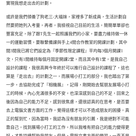
實現我想走出去的計劃。
或許是我們領養了狗老三-大福妹，家裡多了新成員，生活計劃自
然要把她列入考量，再者，我檢視自己目前的生活，簡簡單單卻也
豐富充足，除了跟T先生一起照護我們的小家，要盡力維持做一休
一的運動習慣，要聯繫備課與手上4間合作教室的開課計劃，其中
間3間我已將它們設定為『季節性限定課程』平均每3個月開課1
次，只有1間維持每個月固定開課2堂，而且其中有1堂，是我自己
設計的課程，我很高興今年終於可以推行自己設計的課程了，這也
算是『走出去』的計劃之一，而展場小打工的部分，我也踏出了第
一步，去協助完成了『相機展』，記得，剛開始去幫朋友展場小打
工的時候，內心充滿很多的不安，也深深感到自己的不足，回來之
後因為自己的能力不足，感到很焦慮，還很認真的在思考，是否要
去上電腦文書方面的工作，覺得這樣才可以不造成朋友的困擾，真
正的幫到忙，因為當時，我認為沒有朋友的引薦，我是絕對不可能
靠自己，找到展場小打工的工作，所以我唯有把自己的能力變得更
好，才能持續幫助我朋友，但是，電腦文書方面的學習，一直不是