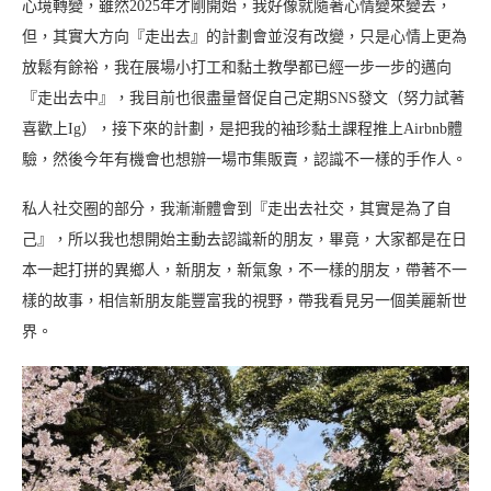
心境轉變，雖然2025年才剛開始，我好像就隨著心情變來變去，
但，其實大方向『走出去』的計劃會並沒有改變，只是心情上更為
放鬆有餘裕，我在展場小打工和黏土教學都已經一步一步的邁向
『走出去中』，我目前也很盡量督促自己定期SNS發文（努力試著
喜歡上Ig），接下來的計劃，是把我的袖珍黏土課程推上Airbnb體
驗，然後今年有機會也想辦一場市集販賣，認識不一樣的手作人。
私人社交圈的部分，我漸漸體會到『走出去社交，其實是為了自
己』，所以我也想開始主動去認識新的朋友，畢竟，大家都是在日
本一起打拼的異鄉人，新朋友，新氣象，不一樣的朋友，帶著不一
樣的故事，相信新朋友能豐富我的視野，帶我看見另一個美麗新世
界。