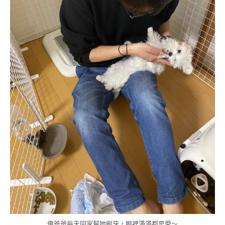
傻爸爸每天回家幫她刷牙，眼裡滿滿都是愛～