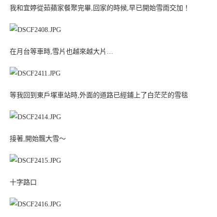
我和宜婷從茹蘋家餐聚完畢,回家的時候,早已開始雪雨交加！
在月台等車時,雪片也越來越大片…
等我回到東戶塚車站時,外面的道路已經鋪上了白茫茫的雪毯
接著,開始飄大雪～
十字路口