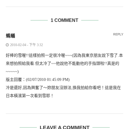
1 COMMENT
REPLY
螞蟻
2010-02-04 - 下午 3:32
好棒的雪喔!!這樣拍照一定很冷喔~~~(因為我東京朋友說下雪了.本
來想拍照給我看.但太冷了~~他說他不能動他的手指頭啦!!真是的
~~~~~)
版主回覆：(02/07/2010 01:45:09 PM)
冷是還好,因為興奮了～妳朋友沒辦法,換我拍給你看吧！這是我在
日本橫濱第一次看到雪耶！
LEAVE A COMMENT