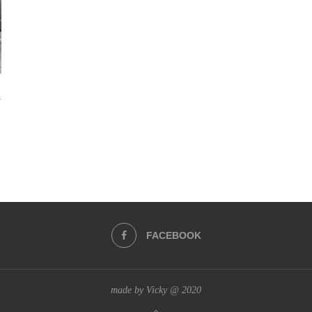
i
FACEBOOK
made by Vicky @ 2020