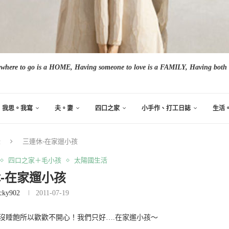
here to go is a HOME, Having someone to love is a FAMILY, Having both i
我思。我寫
夫。妻
四口之家
小手作、打工日誌
生活
錄
三連休-在家遛小孩
四口之家＋毛小孩
太陽國生活
-在家遛小孩
cky902
2011-07-19
人沒睡飽所以歡歡不開心！我們只好….在家遛小孩～