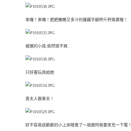
來囉！來囉！肥肥嫩嫩又多汁的蓮藕手腳秤斤秤兩賣喔！
被遛的小孩,依然很不爽…
只好塞玩具給她
貴夫人跟車夫！
好不容易送歡歡的小上床睡覺了～我跟阿爸要來充一下電！這