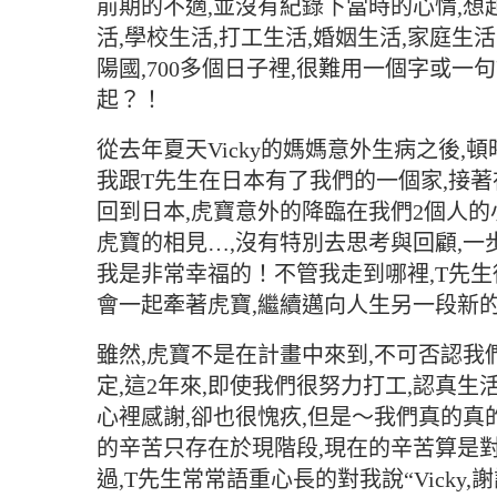
前期的不適,並沒有紀錄下當時的心情,想
活,學校生活,打工生活,婚姻生活,家庭生
陽國,700多個日子裡,很難用一個字或一
起？！
從去年夏天Vicky的媽媽意外生病之後,
我跟T先生在日本有了我們的一個家,接著
回到日本,虎寶意外的降臨在我們2個人的
虎寶的相見…,沒有特別去思考與回顧,一
我是非常幸福的！不管我走到哪裡,T先生
會一起牽著虎寶,繼續邁向人生另一段新
雖然,虎寶不是在計畫中來到,不可否認我
定,這2年來,即使我們很努力打工,認真生
心裡感謝,卻也很愧疚,但是～我們真的真
的辛苦只存在於現階段,現在的辛苦算是
過,T先生常常語重心長的對我說“Vick