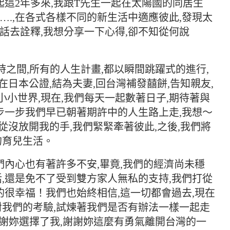
起這2年多來,我跟T先生一起在太陽國的同居生
活….,在各式各樣不同的新生活中適應彼此,發現太
句話去詮釋,我想分享一下心得,卻不知從何說
頓時之間,所有的人生計畫,都以瞬間跳躍式的進行,
在日本公證,結為夫妻,回台灣補發囍餅,告知親友,
小小世界,現在,我們每天一起數著日子,期待著與
步一步我們早已朝著期許中的人生路上走,我想～
從沒放開我的手,我們緊緊牽著彼此,之後,我們將
的育兒生活。
們內心也有著許多不安,畢竟,我們的經濟尚未穩
活,還是免不了受到雙方家人無私的支持,我們打從
的很幸福！我們也始終相信,這一切都會過去,現在
對我們的考驗,試煉著我們是否有辦法一樣一起走
y,謝謝妳選擇了我,謝謝妳這麼有勇氣離開台灣的一