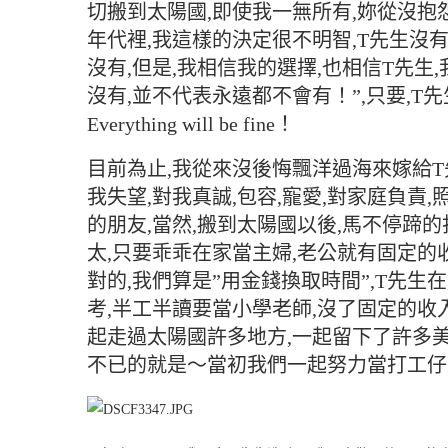
切搬到太陽國,即使我一無所有,妳從沒抱
年代裡,我這樣的決定很不明智,T先生沒
沒有,但是,我相信我的選擇,也相信T先生
沒有,並不代表永遠都不會有！”,只要,T
Everything will be fine！
目前為止,我從來沒後悔飄洋過海來嫁給T
我失望,對我真誠,包容,寵愛,對家庭負責
的朋友,當然,搬到太陽國以後,馬不停蹄
太,只要乖乖在家當主婦,老公就有固定的
對的,我們算是”用金錢換取時間”,T先生
考,半工半讀要當小學老師,沒了固定的收
起走過太陽國許多地方,一起留下了許多
不已的就是～當初我們一起努力當打工仔