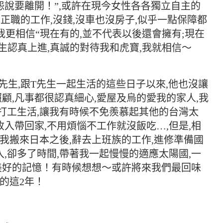
怨說要離開！”,或許在現今女性各各獨立自主的
有正職的工作,沒錢,沒車也沒房子,似乎一點保障都
,我更相信“現在有的,並不代表以後還會擁有;現在
先生認真上進,真誠的對待我和虎寶,我就相信～
先生,跟T先生一起生活的這些日子以來,他也沒讓
,照顧,凡事都很認真細心,愛屋及烏的愛我的家人,我
的打工生活,讓我有時候不免羨慕起其他的台灣太
收入帶回家,不用煩惱不工作就沒飯吃…,但是,相
在我搬來日本之後,辭去上班族的工作,進修準備國
入,卻多了時間,帶著我一起慢慢的適應太陽國,一
美好的記憶！有時候想想～或許將來我們最回味
的這2年！