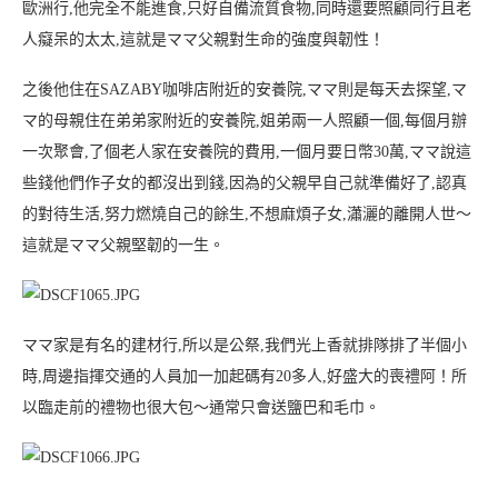
歐洲行,他完全不能進食,只好自備流質食物,同時還要照顧同行且老
人癡呆的太太,這就是ママ父親對生命的強度與韌性！
之後他住在SAZABY咖啡店附近的安養院,ママ則是每天去探望,マ
マ的母親住在弟弟家附近的安養院,姐弟兩一人照顧一個,每個月辦
一次聚會,了個老人家在安養院的費用,一個月要日幣30萬,ママ說這
些錢他們作子女的都沒出到錢,因為的父親早自己就準備好了,認真
的對待生活,努力燃燒自己的餘生,不想麻煩子女,瀟灑的離開人世～
這就是ママ父親堅韌的一生。
ママ家是有名的建材行,所以是公祭,我們光上香就排隊排了半個小
時,周邊指揮交通的人員加一加起碼有20多人,好盛大的喪禮阿！所
以臨走前的禮物也很大包～通常只會送鹽巴和毛巾。