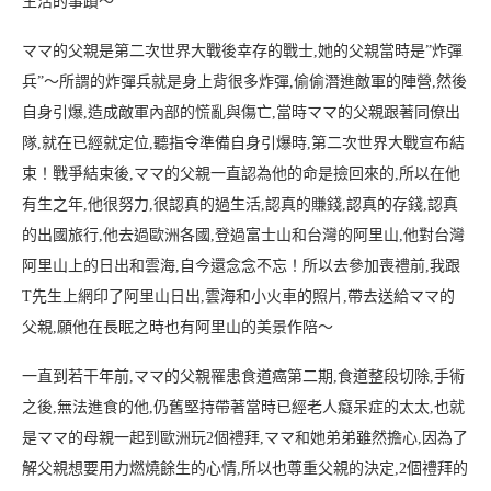
生活的事蹟～
ママ的父親是第二次世界大戰後幸存的戰士,她的父親當時是”炸彈
兵”～所謂的炸彈兵就是身上背很多炸彈,偷偷潛進敵軍的陣營,然後
自身引爆,造成敵軍內部的慌亂與傷亡,當時ママ的父親跟著同僚出
隊,就在已經就定位,聽指令準備自身引爆時,第二次世界大戰宣布結
束！戰爭結束後,ママ的父親一直認為他的命是撿回來的,所以在他
有生之年,他很努力,很認真的過生活,認真的賺錢,認真的存錢,認真
的出國旅行,他去過歐洲各國,登過富士山和台灣的阿里山,他對台灣
阿里山上的日出和雲海,自今還念念不忘！
所以去參加喪禮前,我跟
T先生上網印了阿里山日出,雲海和小火車的照片,帶去送給ママ的
父親,願他在長眠之時也有阿里山的美景作陪～
一直到若干年前,ママ的父親罹患食道癌第二期,食道整段切除,手術
之後,無法進食的他,仍舊堅持帶著當時已經老人癡呆症的太太,也就
是ママ的母親一起到歐洲玩2個禮拜,ママ和她弟弟雖然擔心,因為了
解父親想要用力燃燒餘生的心情,所以也尊重父親的決定,2個禮拜的