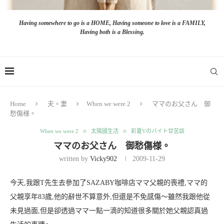
Having somewhere to go is a HOME, Having someone to love is a FAMILY,
Having both is a Blessing.
Home
夫。妻
When we were 2
ママのお父さん 御
愁傷様。
When we were 2
太陽國生活
彩夏Vのバイト甘苦談
ママのお父さん 御愁傷様。
written by
Vicky902
2009-11-29
今天,我跟T先生去參加了SAZABY咖啡店ママ父親的喪禮,ママ的
父親享年83歲,他的辭世不算意外,但還是不免感傷～雖然我跟他從
未見過面,但是卻透過ママ一點一滴的知道很多關於她父親認真過