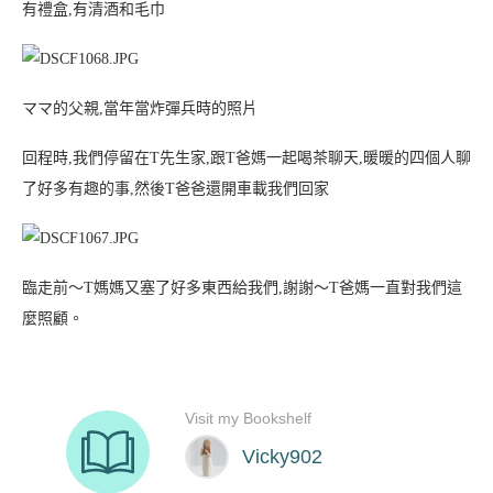
有禮盒,有清酒和毛巾
ママ的父親,當年當炸彈兵時的照片
回程時,我們停留在T先生家,跟T爸媽一起喝茶聊天,暖暖的四個人聊
了好多有趣的事,然後T爸爸還開車載我們回家
臨走前～T媽媽又塞了好多東西給我們,謝謝～T爸媽一直對我們這
麼照顧。