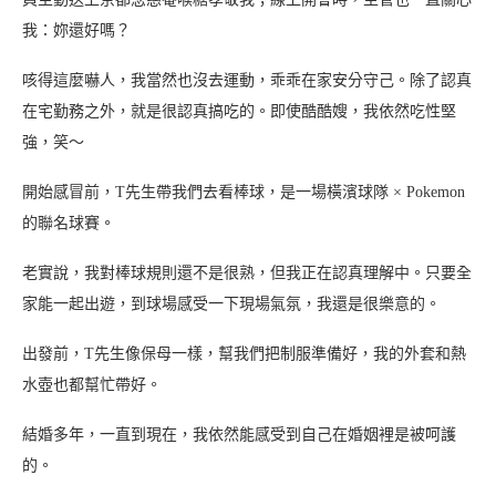
我：妳還好嗎？
咳得這麼嚇人，我當然也沒去運動，乖乖在家安分守己。除了認真
在宅勤務之外，就是很認真搞吃的。即使酷酷嫂，我依然吃性堅
強，笑～
開始感冒前，T先生帶我們去看棒球，是一場橫濱球隊 × Pokemon
的聯名球賽。
老實說，我對棒球規則還不是很熟，但我正在認真理解中。只要全
家能一起出遊，到球場感受一下現場氣氛，我還是很樂意的。
出發前，T先生像保母一樣，幫我們把制服準備好，我的外套和熱
水壺也都幫忙帶好。
結婚多年，一直到現在，我依然能感受到自己在婚姻裡是被呵護
的。