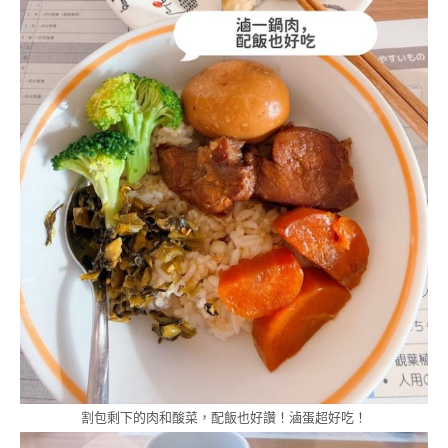
割包剩下的肉和酸菜，配飯也好讚！滷蛋超好吃！