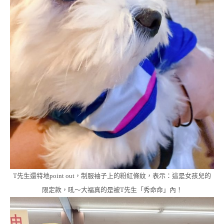
T先生還特地point out，制服袖子上的粉紅條紋，表示：這是女孩兒的
限定款，吼～大福真的是被T先生「秀命命」內！