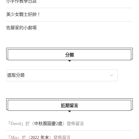
小手作教學日誌
美少女戰士好帥！
佐藤家的小劇場
分類
近期留言
「
David
」於〈
中秋團圓慶2歲
〉發佈留言
「
Mia
」於〈
2022 年末
〉發佈留言