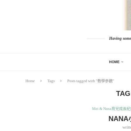
Having somew
HOME
Home
Tags
Posts tagged with "教學參觀"
TAG
Mei & Nana育兒成長
NAN
writ