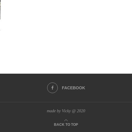
i
FACEBOOK
made by Vicky @ 2020
BACK TO TOP