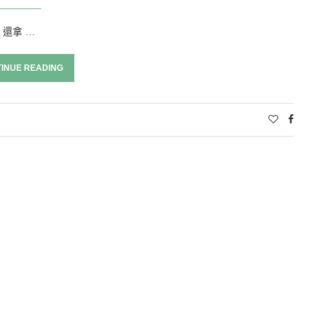
還拿 …
INUE READING