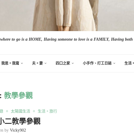
here to go is a HOME, Having someone to love is a FAMILY, Having both i
我思。我寫
夫。妻
四口之家
小手作、打工日誌
生活
:
教學參觀
紀錄
太陽國生活
生活。旅行
A小二教學參觀
ten by
Vicky902