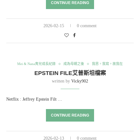
CONTINUE READING
2026-02-15
0 comment
Mei & Nana育兒成長紀錄
成為母親之後
我思。我寫。故我在
EPSTEIN FILE艾普斯坦檔案
written by
Vicky902
Netflix : Jeffrey Epstein Filt …
CONTINUE READING
2026-02-13
0 comment